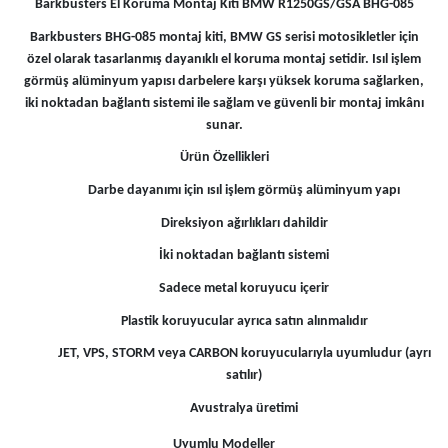
Barkbusters El Koruma Montaj Kiti BMW R1250GS/GSA BHG-085
Barkbusters BHG-085 montaj kiti, BMW GS serisi motosikletler için
özel olarak tasarlanmış dayanıklı el koruma montaj setidir. Isıl işlem
görmüş alüminyum yapısı darbelere karşı yüksek koruma sağlarken,
iki noktadan bağlantı sistemi ile sağlam ve güvenli bir montaj imkânı
sunar.
Ürün Özellikleri
Darbe dayanımı için ısıl işlem görmüş alüminyum yapı
Direksiyon ağırlıkları dahildir
İki noktadan bağlantı sistemi
Sadece metal koruyucu içerir
Plastik koruyucular ayrıca satın alınmalıdır
JET, VPS, STORM veya CARBON koruyucularıyla uyumludur (ayrı
satılır)
Avustralya üretimi
Uyumlu Modeller