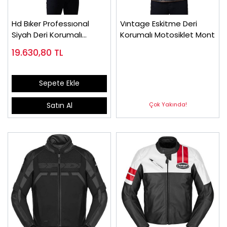
Hd Bıker Professıonal
Vıntage Eskitme Deri
Siyah Deri Korumalı
Korumalı Motosiklet Mont
Motosiklet Mont
19.630,80
TL
Sepete Ekle
Çok Yakında!
Satın Al