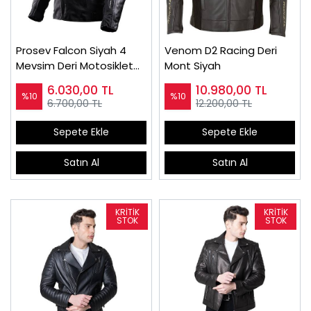
Prosev Falcon Siyah 4
Venom D2 Racing Deri
Mevsim Deri Motosiklet
Mont Siyah
Montu
6.030,00
TL
10.980,00
TL
%10
%10
6.700,00 TL
12.200,00 TL
Sepete Ekle
Sepete Ekle
Satın Al
Satın Al