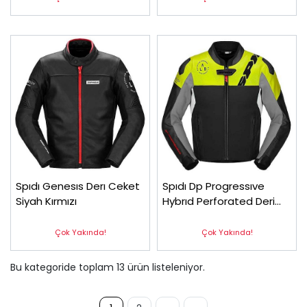
Spıdı Genesıs Derı Ceket
Spıdı Dp Progressıve
Siyah Kırmızı
Hybrıd Perforated Deri
Ceket Sarı
Çok Yakında!
Çok Yakında!
Bu kategoride toplam
13
ürün listeleniyor.