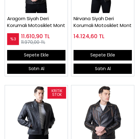
Aragorn Siyah Deri
Nirvana Siyah Deri
Korumalı Motosiklet Mont
Korumalı Motosiklet Mont
11.610,90
TL
14.124,60
TL
%3
11.970,00 TL
Sepete Ekle
Sepete Ekle
Satın Al
Satın Al