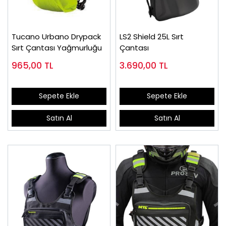
Tucano Urbano Drypack
LS2 Shield 25L Sırt
Sırt Çantası Yağmurluğu
Çantası
965,00
TL
3.690,00
TL
Sepete Ekle
Sepete Ekle
Satın Al
Satın Al