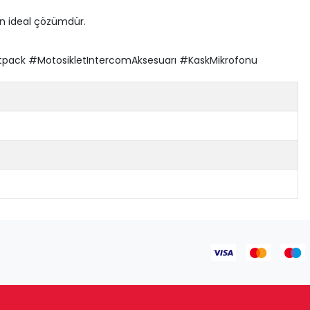
n ideal çözümdür.
ack #MotosikletIntercomAksesuarı #KaskMikrofonu