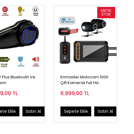
2 Plus Bluetooth Ve
Knmaster Motocam 1000
com
Çift Kameralı Full Hd
Motosiklet Dvr Sistemi
99,00
TL
6.999,00
TL
ete Ekle
Satın Al
Sepete Ekle
Satın Al