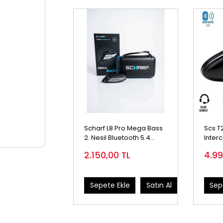
Scharf L8 Pro Mega Bass
Scs T
2. Nesil Bluetooth 5.4
Inter
Motosiklet Intercom | 2
2.150,00
TL
4.9
Kişilik |
Sepete Ekle
Satın Al
Sep