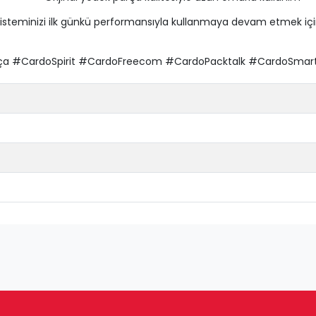
isteminizi ilk günkü performansıyla kullanmaya devam etmek içi
 #CardoSpirit #CardoFreecom #CardoPacktalk #CardoSmartp