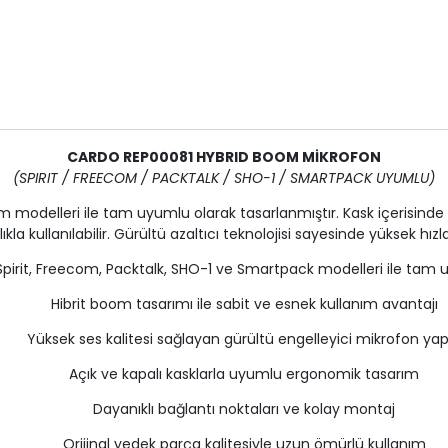
CARDO REP00081 HYBRID BOOM MİKROFON
(SPIRIT / FREECOM / PACKTALK / SHO-1 / SMARTPACK UYUMLU)
modelleri ile tam uyumlu olarak tasarlanmıştır. Kask içerisinde 
a kullanılabilir. Gürültü azaltıcı teknolojisi sayesinde yüksek hızlar
Spirit, Freecom, Packtalk, SHO-1 ve Smartpack modelleri ile tam
Hibrit boom tasarımı ile sabit ve esnek kullanım avantajı
Yüksek ses kalitesi sağlayan gürültü engelleyici mikrofon yapı
Açık ve kapalı kasklarla uyumlu ergonomik tasarım
Dayanıklı bağlantı noktaları ve kolay montaj
Orijinal yedek parça kalitesiyle uzun ömürlü kullanım