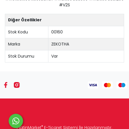
#V2S
Diğer Özellikler
Stok Kodu
00160
Marka
ZEKOTHA
Stok Durumu
Var
®
PlatinMarket
E-Ticaret Sistemi
İle Hazırlanmıştır.