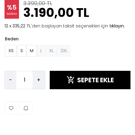
3.390,00 TL
%5
3.190,00 TL
İNDİRİM
335,22 TL
'den başlayan taksit seçenekleri için
tıklayın.
Beden
XS
S
M
L
XL
2XL
SEPETE EKLE
-
+