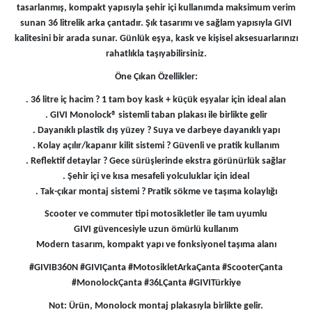
tasarlanmış, kompakt yapısıyla şehir içi kullanımda maksimum verim
sunan 36 litrelik arka çantadır. Şık tasarımı ve sağlam yapısıyla GIVI
kalitesini bir arada sunar. Günlük eşya, kask ve kişisel aksesuarlarınızı
rahatlıkla taşıyabilirsiniz.
Öne Çıkan Özellikler:
. 36 litre iç hacim ? 1 tam boy kask + küçük eşyalar için ideal alan
. GIVI Monolock® sistemli taban plakası ile birlikte gelir
. Dayanıklı plastik dış yüzey ? Suya ve darbeye dayanıklı yapı
. Kolay açılır/kapanır kilit sistemi ? Güvenli ve pratik kullanım
. Reflektif detaylar ? Gece sürüşlerinde ekstra görünürlük sağlar
. Şehir içi ve kısa mesafeli yolculuklar için ideal
. Tak-çıkar montaj sistemi ? Pratik sökme ve taşıma kolaylığı
Scooter ve commuter tipi motosikletler ile tam uyumlu
GIVI güvencesiyle uzun ömürlü kullanım
Modern tasarım, kompakt yapı ve fonksiyonel taşıma alanı
#GIVIB360N #GIVIÇanta #MotosikletArkaÇanta #ScooterÇanta
#MonolockÇanta #36LÇanta #GIVITürkiye
Not: Ürün, Monolock montaj plakasıyla birlikte gelir.