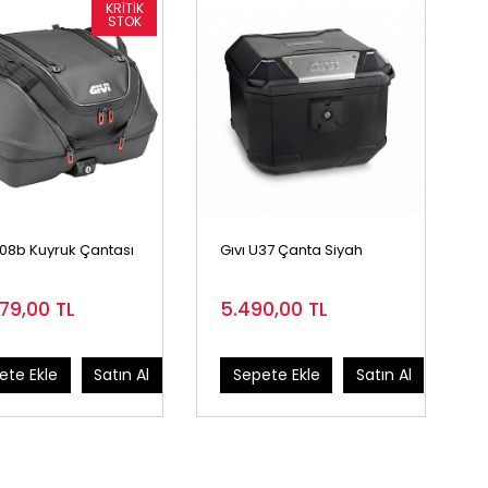
Xl08b Kuyruk Çantası
Gıvı U37 Çanta Siyah
079,00
TL
5.490,00
TL
ete Ekle
Satın Al
Sepete Ekle
Satın Al