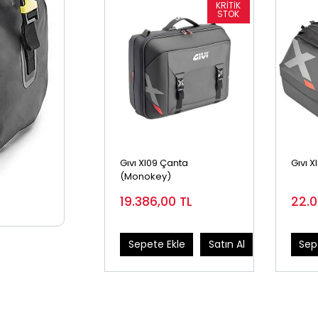
Gıvı Xl09 Çanta
Gıvı 
(Monokey)
19.386,00
TL
22.
Sepete Ekle
Satın Al
Sep