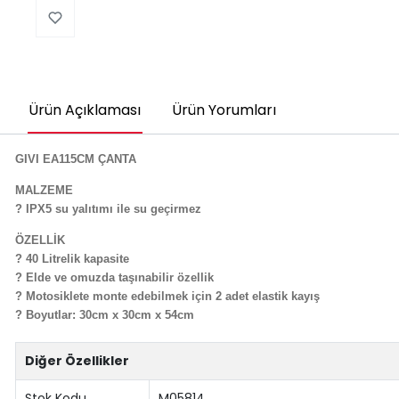
Ürün Açıklaması
Ürün Yorumları
GIVI EA115CM ÇANTA
MALZEME
? IPX5 su yalıtımı ile su geçirmez
ÖZELLİK
? 40 Litrelik kapasite
? Elde ve omuzda taşınabilir özellik
? Motosiklete monte edebilmek için 2 adet elastik kayış
? Boyutlar: 30cm x 30cm x 54cm
Diğer Özellikler
Stok Kodu
M05814