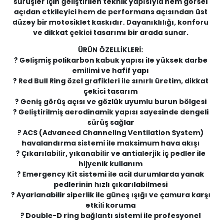
sürüşler için geliştirilen teknik yapısıyla hem görsel
açıdan etkileyici hem de performans açısından üst
düzey bir motosiklet kaskıdır. Dayanıklılığı, konforu
ve dikkat çekici tasarımı bir arada sunar.
ÜRÜN ÖZELLİKLERİ:
? Gelişmiş polikarbon kabuk yapısı ile yüksek darbe
emilimi ve hafif yapı
? Red Bull Ring özel grafikleri ile sınırlı üretim, dikkat
çekici tasarım
? Geniş görüş açısı ve gözlük uyumlu burun bölgesi
? Geliştirilmiş aerodinamik yapısı sayesinde dengeli
sürüş sağlar
? ACS (Advanced Channeling Ventilation System)
havalandırma sistemi ile maksimum hava akışı
? Çıkarılabilir, yıkanabilir ve antialerjik iç pedler ile
hijyenik kullanım
? Emergency Kit sistemi ile acil durumlarda yanak
pedlerinin hızlı çıkarılabilmesi
? Ayarlanabilir siperlik ile güneş ışığı ve çamura karşı
etkili koruma
? Double-D ring bağlantı sistemi ile profesyonel