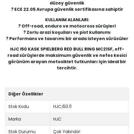
düzey güvenlik
? ECE 22.05 Avrupa güvenlik sertifikasına sahiptir
KULLANIM ALANLARI:
? Off-road, enduro ve motocross sürüşleri
? Zorlu arazi koşulları ve pist kullanımı
? Performans ve tasarımı bir arada isteyen sürücüler
HJC I50 KASK SPIELBERG RED BULL RING MC21SF, off-
road sürüşlerde maksimum güvenlik ve nefes kesici
görünüm arayan motosiklet tutkunları için ideal bir
tercihtir.
Diğer Özellikler
Stok Kodu
HJC.I50.11
Marka
HJC
Stok Durumu
Çok Yakında!