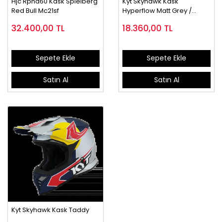
Hjc Rpha60 Kask Spıelberg
Kyt Skyhawk Kask
Red Bull Mc21sf
Hyperflow Matt Grey /
Orange
32.400,00
TL
18.360,00
TL
Sepete Ekle
Sepete Ekle
Satın Al
Satın Al
Kyt Skyhawk Kask Taddy