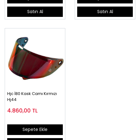
Satın Al
Satın Al
Hjc İ80 Kask Camı Kırmızı
Hj44
4.860,00
TL
Sepete Ekle