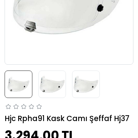
Hjc Rpha91 Kask Camı Şeffaf Hj37
3.294,00 TL