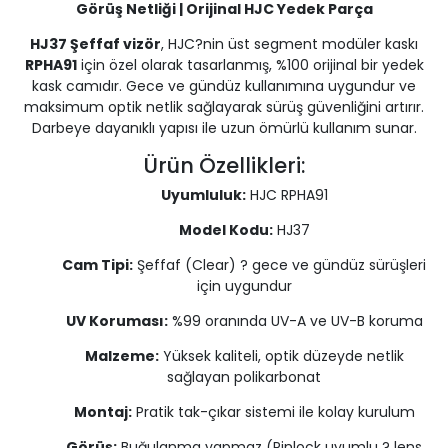
Görüş Netliği | Orijinal HJC Yedek Parça
HJ37 Şeffaf vizör
, HJC?nin üst segment modüler kaskı
RPHA91
için özel olarak tasarlanmış, %100 orijinal bir yedek
kask camıdır. Gece ve gündüz kullanımına uygundur ve
maksimum optik netlik sağlayarak sürüş güvenliğini artırır.
Darbeye dayanıklı yapısı ile uzun ömürlü kullanım sunar.
Ürün Özellikleri:
Uyumluluk:
HJC RPHA91
Model Kodu:
HJ37
Cam Tipi:
Şeffaf (Clear) ? gece ve gündüz sürüşleri
için uygundur
UV Koruması:
%99 oranında UV-A ve UV-B koruma
Malzeme:
Yüksek kaliteli, optik düzeyde netlik
sağlayan polikarbonat
Montaj:
Pratik tak-çıkar sistemi ile kolay kurulum
Görüş:
Buğulanma yapmaz (Pinlock uyumlu ? lens