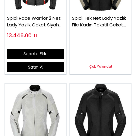
Spidi Race Warrior 2 Net
Spıdı Tek Net Lady Yazlık
Lady Yazlık Ceket Siyah
File Kadın Tekstil Ceket
Kırmızı
Kum Rengi
13.446,00
TL
Sepete Ekle
Çok Yakında!
Satın Al