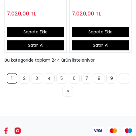
7.020,00
TL
7.020,00
TL
Sepete Ekle
Sepete Ekle
Satın Al
Satın Al
Bu kategoride toplam
244
ürün listeleniyor.
1
2
3
4
5
6
7
8
9
›
»