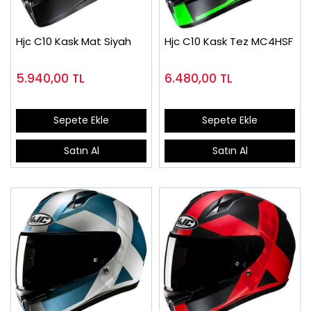
Hjc C10 Kask Mat Siyah
Hjc C10 Kask Tez MC4HSF
5.940,00
TL
6.480,00
TL
Sepete Ekle
Sepete Ekle
Satın Al
Satın Al