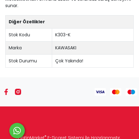
sunar.
Diğer Özellikler
Stok Kodu
K303-K
Marka
KAWASAKI
Stok Durumu
Çok Yakında!
®
PlatinMarket
E-Ticaret Sistemi
İle Hazırlanmıştır.