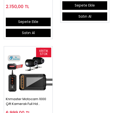
Motosiklet Intercom | 2
Sepete Ekle
2.150,00
TL
Kişilik |
Satın Al
Sepete Ekle
Satın Al
Knmaster Motocam 1000
Çift Kameralı Full Hd
Motosiklet Dvr Sistemi
6.999,00
TL