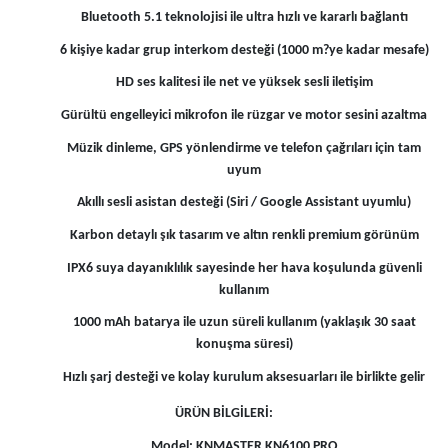
Bluetooth 5.1 teknolojisi ile ultra hızlı ve kararlı bağlantı
6 kişiye kadar grup interkom desteği (1000 m?ye kadar mesafe)
HD ses kalitesi ile net ve yüksek sesli iletişim
Gürültü engelleyici mikrofon ile rüzgar ve motor sesini azaltma
Müzik dinleme, GPS yönlendirme ve telefon çağrıları için tam
uyum
Akıllı sesli asistan desteği (Siri / Google Assistant uyumlu)
Karbon detaylı şık tasarım ve altın renkli premium görünüm
IPX6 suya dayanıklılık sayesinde her hava koşulunda güvenli
kullanım
1000 mAh batarya ile uzun süreli kullanım (yaklaşık 30 saat
konuşma süresi)
Hızlı şarj desteği ve kolay kurulum aksesuarları ile birlikte gelir
ÜRÜN BİLGİLERİ:
Model: KNMASTER KN6100 PRO