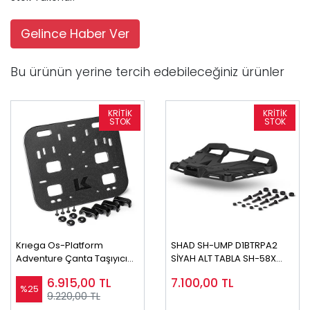
Gelince Haber Ver
Bu ürünün yerine tercih edebileceğiniz ürünler
Krıega Os-Platform
SHAD SH-UMP D1BTRPA2
Adventure Çanta Taşıyıcı
SİYAH ALT TABLA SH-58X
18mm
SH-59X TR48 UYUMLU
6.915,00
TL
7.100,00
TL
%25
9.220,00 TL