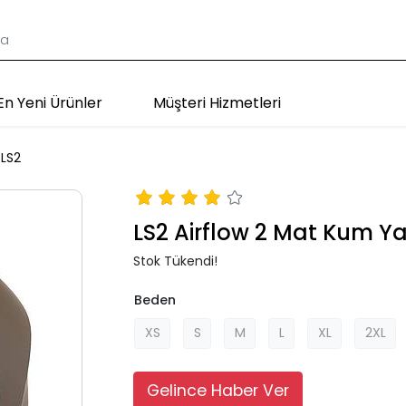
En Yeni Ürünler
Müşteri Hizmetleri
LS2
LS2 Airflow 2 Mat Kum Y
Stok Tükendi!
Beden
XS
S
M
L
XL
2XL
Gelince Haber Ver