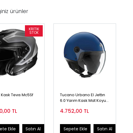
iniz ürünler
1 Kask Tevıs Mc5Sf
Tucano Urbano El Jettın
6.0 Yarım Kask Mat Koyu
Mavi
20,00
TL
4.752,00
TL
ete Ekle
Satın Al
Sepete Ekle
Satın Al