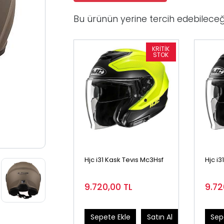
Bu ürünün yerine tercih edebileceğ
Hjc i31 Kask Tevıs Mc3Hsf
Hjc i3
9.720,00
TL
9.7
Sepete Ekle
Satın Al
Sep