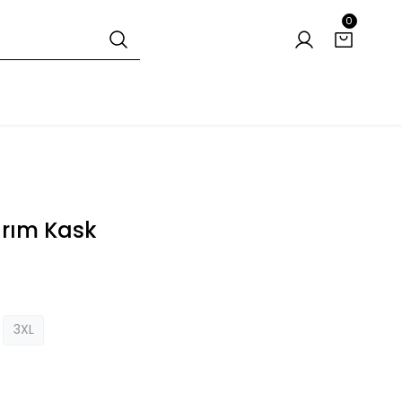
0
arım Kask
3XL