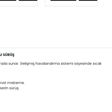
U SÜRÜŞ
 arada sunar. Gelişmiş havalandırma sistemi sayesinde sıcak
bonat malzeme.
erin sürüş.
.