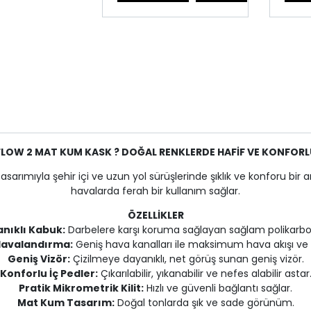
RFLOW 2 MAT KUM KASK ? DOĞAL RENKLERDE HAFİF VE KONFORL
arımıyla şehir içi ve uzun yol sürüşlerinde şıklık ve konforu bir
havalarda ferah bir kullanım sağlar.
ÖZELLİKLER
anıklı Kabuk:
Darbelere karşı koruma sağlayan sağlam polikar
Havalandırma:
Geniş hava kanalları ile maksimum hava akışı ve s
Geniş Vizör:
Çizilmeye dayanıklı, net görüş sunan geniş vizör.
Konforlu İç Pedler:
Çıkarılabilir, yıkanabilir ve nefes alabilir astar
Pratik Mikrometrik Kilit:
Hızlı ve güvenli bağlantı sağlar.
Mat Kum Tasarım:
Doğal tonlarda şık ve sade görünüm.