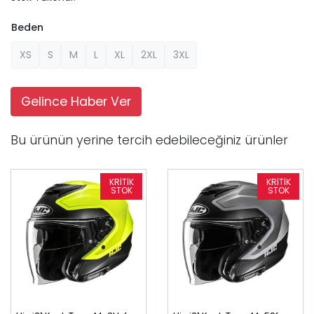
Beden
XS
S
M
L
XL
2XL
3XL
Gelince Haber Ver
Bu ürünün yerine tercih edebileceğiniz ürünler