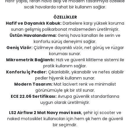
Hafif yapısı, ferah hava akışı ve modern tasarımıyla özellikle
sıcak havalarda rahat bir kullanım sağlar.
ÖZELLİKLER
Hafif ve Dayanıklı Kabuk:
Darbelere karşı yüksek koruma
sunan gelişmiş polikarbonat malzemeden üretilmiştir.
Üstün Havalandırma:
Geniş hava kanalları ile serin ve
konforlu sürüş deneyimi sağlar.
Geniş Vizör:
Çizilmeye dayanıklı vizör, net görüş ve rüzgar
koruması sunar.
Mikrometrik Bağlantı:
Hızlı ve güvenli kilitleme sistemi ile
pratik kullanım sağlar.
Konforlu İç Pedler:
Çıkarılabilir, yıkanabilir ve nefes alabilir
pedler hijyenik kullanım sunar.
Modern Tasarım:
Mat lacivert renk ve minimalist
görünümüyle şık bir stil sunar.
ECE 22.06 Sertifikası:
Avrupa güvenlik standartlarına
uygun olarak üretilmiştir.
LS2 Airflow 2 Mat Navy mavi kask
, şehir içi scooter ve
naked motosiklet kullanıcıları için hem şık hem de güvenli
bir seçimdir.