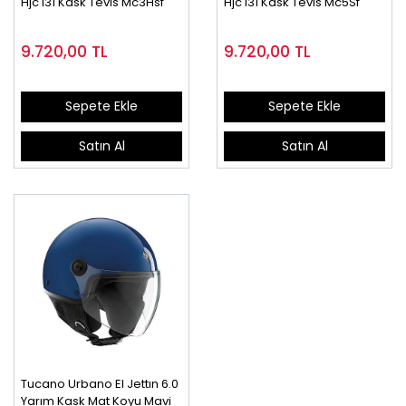
Hjc i31 Kask Tevıs Mc3Hsf
Hjc i31 Kask Tevıs Mc5Sf
9.720,00
TL
9.720,00
TL
Sepete Ekle
Sepete Ekle
Satın Al
Satın Al
Tucano Urbano El Jettın 6.0
Yarım Kask Mat Koyu Mavi