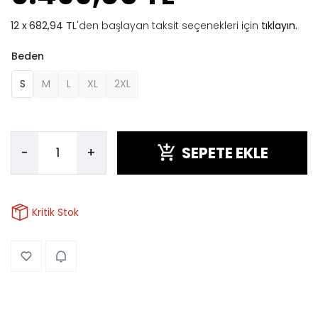
682,94 TL
'den başlayan taksit seçenekleri için
tıklayın.
Beden
S
M
L
XL
2XL
SEPETE EKLE
-
+
Kritik Stok