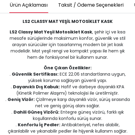
Ürün Açıklaması
Taksit / Ödeme Seçenekleri
LS2 CLASSY MAT YEŞİL MOTOSİKLET KASK
LS2 Classy Mat Yeşil Motosiklet Kask
, şehir içi ve kısa
mesafe sürüşlerinde maksimum konfor, güvenlik ve stil
arayan sürücüler için tasarlanmış modern bir jet kask
modelidir. Mat yeşil rengi ve kompakt yapısı ile hem şık
hem de fonksiyonel bir kullanım sunar.
Öne Çıkan Özellikler:
.
Güvenlik Sertifikası:
ECE 22.06 standartlarına uygun,
yüksek koruma sağlayan güvenli yapı.
.
Dayanıklı Dış Kabuk:
Hafif ve darbeye dayanıklı KPA
(Kinetik Polimer Alaşımı) teknolojisi ile üretilmiştir.
.
Geniş Vizör:
Çizilmeye karşı dayanıklı vizör, sürüş sırasında
net ve geniş görüş alanı sağlar.
.
Dahili Güneş Vizörü:
Entegre güneş vizörü, farklı ışık
koşullarında konforlu sürüş sunar.
.
Konforlu İç Pedler:
Antibakteriyel, nefes alabilir,
çıkarılabilir ve yıkanabilir pedler ile hijyenik kullanım sağlar.