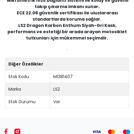
Mikrometrik hızlı bağlantı sistemi ile kolay ve güvenli
takıp çıkarma imkanı sunar.
ECE 22.06 güvenlik sertifikası ile uluslararası
standartlarda koruma sağlar.
LS2 Dragon Karbon Enthum Siyah-Gri Kask,
performans ve estetiği bir arada arayan motosiklet
tutkunları için mükemmel seçimdir.
.
Diğer Özellikler
Stok Kodu
M1381407
Marka
LS2
Stok Durumu
Var