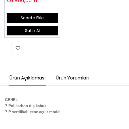
46.850,00
TL
Sepete Ekle
Satın Al
Ürün Açıklaması
Ürün Yorumları
GENEL
? Polikarbon dış kabuk
? P sertifikalı çene açılır model