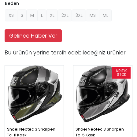
Beden
XS
S
M
L
XL
2XL
3XL
MS
ML
Gelince Haber Ver
Bu ürünün yerine tercih edebileceğiniz ürünler
Shoeı Neotec 3 Sharpen
Shoeı Neotec 3 Sharpen
Tc-11 Kask
Tc-5 Kask