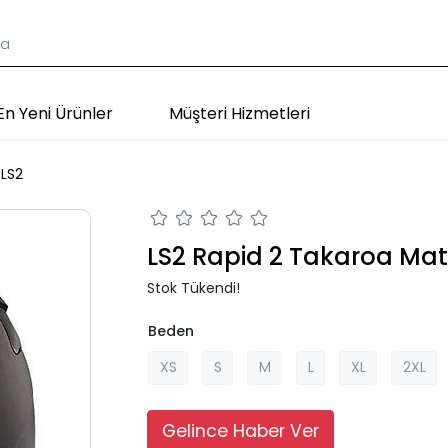
En Yeni Ürünler
Müşteri Hizmetleri
LS2
LS2 Rapid 2 Takaroa Mat
Stok Tükendi!
Beden
XS
S
M
L
XL
2XL
Gelince Haber Ver