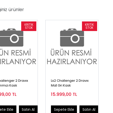
iniz ürünler
hallenger 2 Dravıx
Ls2 Challenger 2 Dravıx
rımızı Kask
Mat Gri Kask
99,00
TL
15.999,00
TL
ete Ekle
Satın Al
Sepete Ekle
Satın Al