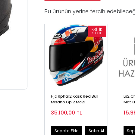
Bu ürünün yerine tercih edebileceğ
Hjc Rpha12 Kask Red Bull
Ls2 C
Mısano Gp 2 Mc21
Mat Kı
35.100,00
TL
15.9
Sepete Ekle
Satın Al
Sep