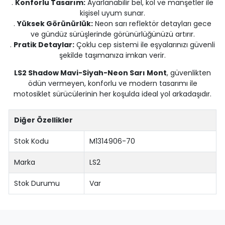
.
Konforlu Tasarım:
Ayarlanabilir bel, kol ve manşetler ile
kişisel uyum sunar.
.
Yüksek Görünürlük:
Neon sarı reflektör detayları gece
ve gündüz sürüşlerinde görünürlüğünüzü artırır.
.
Pratik Detaylar:
Çoklu cep sistemi ile eşyalarınızı güvenli
şekilde taşımanıza imkan verir.
LS2 Shadow Mavi-Siyah-Neon Sarı Mont
, güvenlikten
ödün vermeyen, konforlu ve modern tasarımı ile
motosiklet sürücülerinin her koşulda ideal yol arkadaşıdır.
Diğer Özellikler
Stok Kodu
M1314906-70
Marka
LS2
Stok Durumu
Var