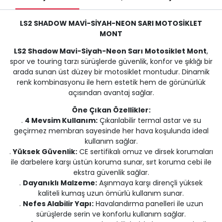
LS2 SHADOW MAVİ-SİYAH-NEON SARI MOTOSİKLET
MONT
LS2 Shadow Mavi-Siyah-Neon Sarı Motosiklet Mont
,
spor ve touring tarzı sürüşlerde güvenlik, konfor ve şıklığı bir
arada sunan üst düzey bir motosiklet montudur. Dinamik
renk kombinasyonu ile hem estetik hem de görünürlük
açısından avantaj sağlar.
Öne Çıkan Özellikler:
.
4 Mevsim Kullanım:
Çıkarılabilir termal astar ve su
geçirmez membran sayesinde her hava koşulunda ideal
kullanım sağlar.
.
Yüksek Güvenlik:
CE sertifikalı omuz ve dirsek korumaları
ile darbelere karşı üstün koruma sunar, sırt koruma cebi ile
ekstra güvenlik sağlar.
.
Dayanıklı Malzeme:
Aşınmaya karşı dirençli yüksek
kaliteli kumaş uzun ömürlü kullanım sunar.
.
Nefes Alabilir Yapı:
Havalandırma panelleri ile uzun
sürüşlerde serin ve konforlu kullanım sağlar.