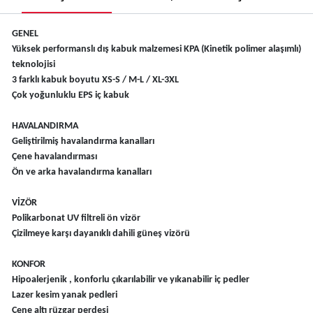
GENEL
Yüksek performanslı dış kabuk malzemesi KPA (Kinetik polimer alaşımlı)
teknolojisi
3 farklı kabuk boyutu XS-S / M-L / XL-3XL
Çok yoğunluklu EPS iç kabuk
HAVALANDIRMA
Geliştirilmiş havalandırma kanalları
Çene havalandırması
Ön ve arka havalandırma kanalları
VİZÖR
Polikarbonat UV filtreli ön vizör
Çizilmeye karşı dayanıklı dahili güneş vizörü
KONFOR
Hipoalerjenik , konforlu çıkarılabilir ve yıkanabilir iç pedler
Lazer kesim yanak pedleri
Çene altı rüzgar perdesi