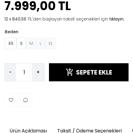
7.999,00 TL
840,56 TL
'den başlayan taksit seçenekleri için
tıklayın.
Beden
XS
S
M
L
XL
SEPETE EKLE
-
+
Ürün Açıklaması
Taksit / Ödeme Seçenekleri