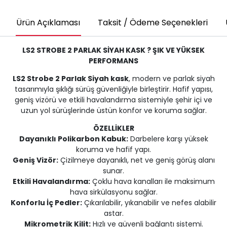
Ürün Açıklaması
Taksit / Ödeme Seçenekleri
LS2 STROBE 2 PARLAK SİYAH KASK ? ŞIK VE YÜKSEK
PERFORMANS
LS2 Strobe 2 Parlak Siyah kask
, modern ve parlak siyah
tasarımıyla şıklığı sürüş güvenliğiyle birleştirir. Hafif yapısı,
geniş vizörü ve etkili havalandırma sistemiyle şehir içi ve
uzun yol sürüşlerinde üstün konfor ve koruma sağlar.
ÖZELLİKLER
Dayanıklı Polikarbon Kabuk:
Darbelere karşı yüksek
koruma ve hafif yapı.
Geniş Vizör:
Çizilmeye dayanıklı, net ve geniş görüş alanı
sunar.
Etkili Havalandırma:
Çoklu hava kanalları ile maksimum
hava sirkülasyonu sağlar.
Konforlu İç Pedler:
Çıkarılabilir, yıkanabilir ve nefes alabilir
astar.
Mikrometrik Kilit:
Hızlı ve güvenli bağlantı sistemi.