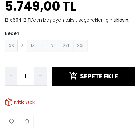
5.749,00 TL
604,12 TL
'den başlayan taksit seçenekleri için
tıklayın.
Beden
XS
S
M
L
XL
2XL
3XL
SEPETE EKLE
-
+
Kritik Stok