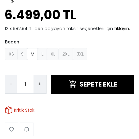
6.499,00 TL
682,94 TL
'den başlayan taksit seçenekleri için
tıklayın.
Beden
XS
S
M
L
XL
2XL
3XL
SEPETE EKLE
-
+
Kritik Stok