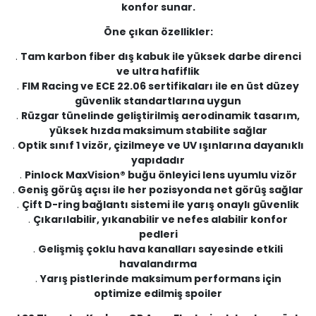
konfor sunar.
Öne çıkan özellikler:
.
Tam karbon fiber dış kabuk ile yüksek darbe direnci
ve ultra hafiflik
.
FIM Racing ve ECE 22.06 sertifikaları ile en üst düzey
güvenlik standartlarına uygun
.
Rüzgar tünelinde geliştirilmiş aerodinamik tasarım,
yüksek hızda maksimum stabilite sağlar
.
Optik sınıf 1 vizör, çizilmeye ve UV ışınlarına dayanıklı
yapıdadır
.
Pinlock MaxVision® buğu önleyici lens uyumlu vizör
.
Geniş görüş açısı ile her pozisyonda net görüş sağlar
.
Çift D-ring bağlantı sistemi ile yarış onaylı güvenlik
.
Çıkarılabilir, yıkanabilir ve nefes alabilir konfor
pedleri
.
Gelişmiş çoklu hava kanalları sayesinde etkili
havalandırma
.
Yarış pistlerinde maksimum performans için
optimize edilmiş spoiler