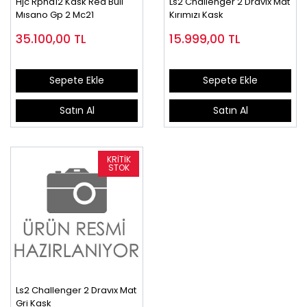
Hjc Rpha12 Kask Red Bull
Ls2 Challenger 2 Dravıx Mat
Mısano Gp 2 Mc21
Kırımızı Kask
35.100,00
TL
15.999,00
TL
Sepete Ekle
Sepete Ekle
Satın Al
Satın Al
Ls2 Challenger 2 Dravıx Mat
Gri Kask