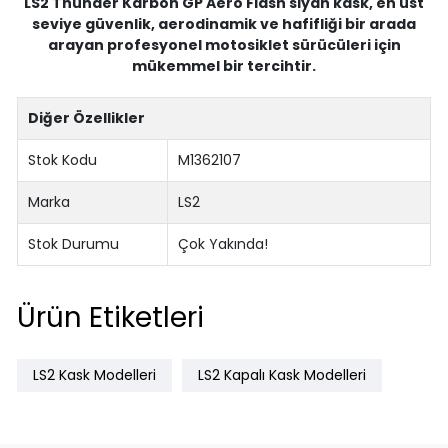
LS2 Thunder Karbon GP Aero Flash siyah kask, en üst
seviye güvenlik, aerodinamik ve hafifliği bir arada
arayan profesyonel motosiklet sürücüleri için
mükemmel bir tercihtir.
Diğer Özellikler
Stok Kodu
M1362107
Marka
LS2
Stok Durumu
Çok Yakında!
Ürün Etiketleri
LS2 Kask Modelleri
LS2 Kapalı Kask Modelleri