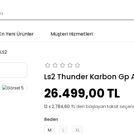
En Yeni Ürünler
Müşteri Hizmetleri
LS2
Ls2 Thunder Karbon Gp A
26.499,00 TL
2.784,60 TL
'den başlayan taksit seçene
Beden
M
L
XL