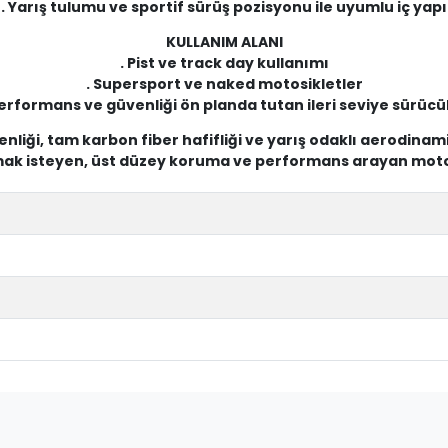
. Yarış tulumu ve sportif sürüş pozisyonu ile uyumlu iç yapı
KULLANIM ALANI
. Pist ve track day kullanımı
. Supersport ve naked motosikletler
Performans ve güvenliği ön planda tutan ileri seviye sürücü
nliği, tam karbon fiber hafifliği ve yarış odaklı aerodina
ımak isteyen, üst düzey koruma ve performans arayan motosik