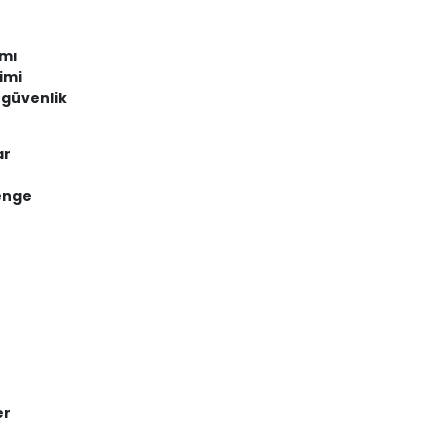
ımı
imi
a güvenlik
ar
denge
er