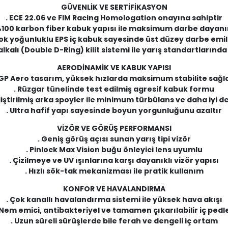
GÜVENLİK VE SERTİFİKASYON
. ECE 22.06 ve FIM Racing Homologation onayına sahiptir
%100 karbon fiber kabuk yapısı ile maksimum darbe dayan
Çok yoğunluklu EPS iç kabuk sayesinde üst düzey darbe emil
halkalı (Double D-Ring) kilit sistemi ile yarış standartlarınd
AERODİNAMİK VE KABUK YAPISI
 GP Aero tasarım, yüksek hızlarda maksimum stabilite sağl
. Rüzgar tünelinde test edilmiş agresif kabuk formu
liştirilmiş arka spoyler ile minimum türbülans ve daha iyi 
. Ultra hafif yapı sayesinde boyun yorgunluğunu azaltır
VİZÖR VE GÖRÜŞ PERFORMANSI
. Geniş görüş açısı sunan yarış tipi vizör
. Pinlock Max Vision buğu önleyici lens uyumlu
. Çizilmeye ve UV ışınlarına karşı dayanıklı vizör yapısı
. Hızlı sök-tak mekanizması ile pratik kullanım
KONFOR VE HAVALANDIRMA
. Çok kanallı havalandırma sistemi ile yüksek hava akışı
 Nem emici, antibakteriyel ve tamamen çıkarılabilir iç pedl
. Uzun süreli sürüşlerde bile ferah ve dengeli iç ortam