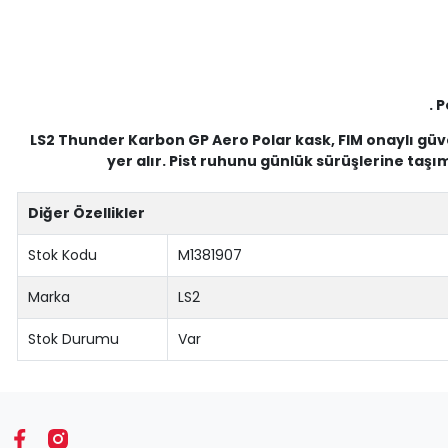
. 
LS2 Thunder Karbon GP Aero Polar kask, FIM onaylı güve
yer alır. Pist ruhunu günlük sürüşlerine taş
Diğer Özellikler
Stok Kodu
M1381907
Marka
LS2
Stok Durumu
Var