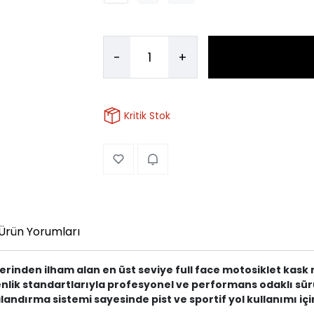
-
+
Kritik Stok
Ürün Yorumları
lerinden ilham alan en üst seviye full face motosiklet kask
ik standartlarıyla profesyonel ve performans odaklı sürücüle
landırma sistemi sayesinde pist ve sportif yol kullanımı için