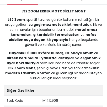
LS2 ZOOM ERKEK MOTOSİKLET MONT
LS2 Zoom
, sportif tarzı ve günlük kullanım rahatlığını bir
araya getiren
su geçirmez motosiklet montudur.
Ilık ve
serin havalar için tasarlanan bu model,
metal omuz
korumaları
,
çıkarılabilir termal astarı
ve
nefes
alabilen suya dayanıklı yapısıyla
her yol koşulunda
güvenli ve konforlu bir sürüş sunar.
Dayanıklı 600D Oxford kumaş
,
CE onaylı omuz ve
dirsek korumaları
,
yansıtıcı detaylar
ve
ergonomik
ayar noktalarıyla
hem koruma hem de rahatlık sağlar.
LS2 Zoom Mont
, şehir içi veya uzun yol fark etmeksizin
modern tasarım, konfor ve güvenliği
bir arada isteyen
sürücüler için ideal seçimdir.
Diğer Özellikler
Stok Kodu
M1412906