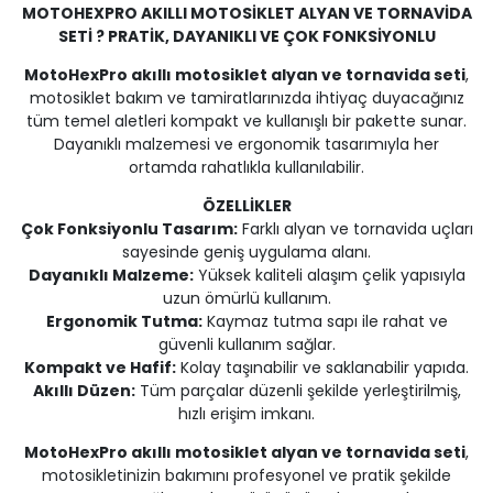
MOTOHEXPRO AKILLI MOTOSİKLET ALYAN VE TORNAVİDA
SETİ ? PRATİK, DAYANIKLI VE ÇOK FONKSİYONLU
MotoHexPro akıllı motosiklet alyan ve tornavida seti
,
motosiklet bakım ve tamiratlarınızda ihtiyaç duyacağınız
tüm temel aletleri kompakt ve kullanışlı bir pakette sunar.
Dayanıklı malzemesi ve ergonomik tasarımıyla her
ortamda rahatlıkla kullanılabilir.
ÖZELLİKLER
Çok Fonksiyonlu Tasarım:
Farklı alyan ve tornavida uçları
sayesinde geniş uygulama alanı.
Dayanıklı Malzeme:
Yüksek kaliteli alaşım çelik yapısıyla
uzun ömürlü kullanım.
Ergonomik Tutma:
Kaymaz tutma sapı ile rahat ve
güvenli kullanım sağlar.
Kompakt ve Hafif:
Kolay taşınabilir ve saklanabilir yapıda.
Akıllı Düzen:
Tüm parçalar düzenli şekilde yerleştirilmiş,
hızlı erişim imkanı.
MotoHexPro akıllı motosiklet alyan ve tornavida seti
,
motosikletinizin bakımını profesyonel ve pratik şekilde