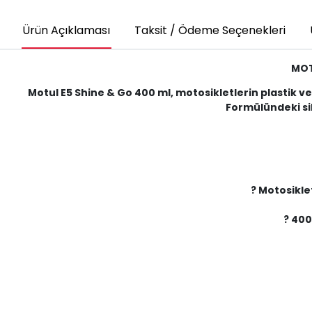
Ürün Açıklaması
Taksit / Ödeme Seçenekleri
MOT
Motul E5 Shine & Go 400 ml, motosikletlerin plastik v
Formülündeki sil
? Motosikle
? 400