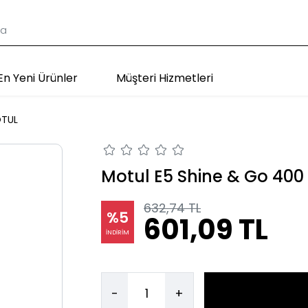
En Yeni Ürünler
Müşteri Hizmetleri
TUL
Motul E5 Shine & Go 400
632,74 TL
%5
601,09 TL
İNDİRİM
-
+