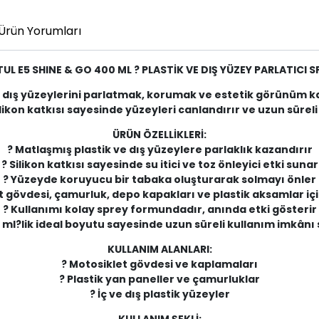
Ürün Yorumları
UL E5 SHINE & GO 400 ML ? PLASTİK VE DIŞ YÜZEY PARLATICI S
e dış yüzeylerini parlatmak, korumak ve estetik görünüm kaz
ikon katkısı sayesinde yüzeyleri canlandırır ve uzun süreli 
ÜRÜN ÖZELLİKLERİ:
? Matlaşmış plastik ve dış yüzeylere parlaklık kazandırır
? Silikon katkısı sayesinde su itici ve toz önleyici etki sunar
? Yüzeyde koruyucu bir tabaka oluşturarak solmayı önler
t gövdesi, çamurluk, depo kapakları ve plastik aksamlar i
? Kullanımı kolay sprey formundadır, anında etki gösterir
 ml?lik ideal boyutu sayesinde uzun süreli kullanım imkânı
KULLANIM ALANLARI:
? Motosiklet gövdesi ve kaplamaları
? Plastik yan paneller ve çamurluklar
? İç ve dış plastik yüzeyler
KULLANIM ŞEKLİ: