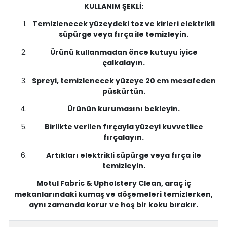
KULLANIM ŞEKLİ:
Temizlenecek yüzeydeki toz ve kirleri elektrikli
süpürge veya fırça ile temizleyin.
Ürünü kullanmadan önce kutuyu iyice
çalkalayın.
Spreyi, temizlenecek yüzeye 20 cm mesafeden
püskürtün.
Ürünün kurumasını bekleyin.
Birlikte verilen fırçayla yüzeyi kuvvetlice
fırçalayın.
Artıkları elektrikli süpürge veya fırça ile
temizleyin.
Motul Fabric & Upholstery Clean, araç iç
mekanlarındaki kumaş ve döşemeleri temizlerken,
aynı zamanda korur ve hoş bir koku bırakır.