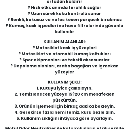
ortadan kaldırır
? Hızlı etki: anında ferahlık sağlar
? Uzun süreli koku kontrolü sunar
? Renkli, kokusuz ve nefes kesen parçacık bırakmaz
? Kumaş, kask iç pedleri ve hava filtrelerinde güvenle
kullanılır
KULLANIM ALANLARI:
? Motosiklet kask iç yüzeyleri
? Motosiklet ve otomobil kumaş koltukları
? Spor ekipmanları ve tekstil aksesuarlar
? Depolama alanları, araba bagajları ve iç mekan
yüzeyler
KULLANIM ŞEKLİ:
1. Kutuyu iyice çalkalayın.
2. Temizlenecek yüzeye 15?20 cm mesafeden
püskürtün.
3. Ürünün işlemesi için birkaç dakika bekleyin.
4. Gerekirse fazla nemi temiz, kuru bezle alın.
5. Kullanım sıklığını ihtiyaca göre ayarlayın.
Motul Odor Neutralizer ile kötü kokuların etkili şekilde