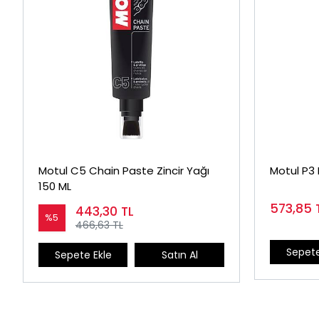
Motul C5 Chain Paste Zincir Yağı
Motul P3 
150 ML
573,85
443,30
TL
%5
466,63 TL
Sepete
Sepete Ekle
Satın Al