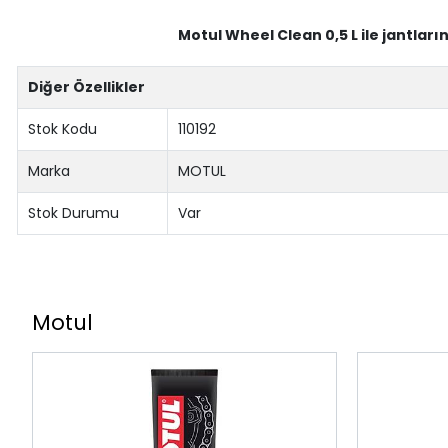
Motul Wheel Clean 0,5 L ile jantları
Diğer Özellikler
Stok Kodu
110192
Marka
MOTUL
Stok Durumu
Var
Motul