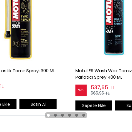
Lastik Tamir Spreyi 300 ML
Motul E9 Wash Wax Temizl
Parlatıcı Sprey 400 ML
TL
537,65
TL
%5
565,95 TL
 Ekle
Satın Al
Sepete Ekle
Sat