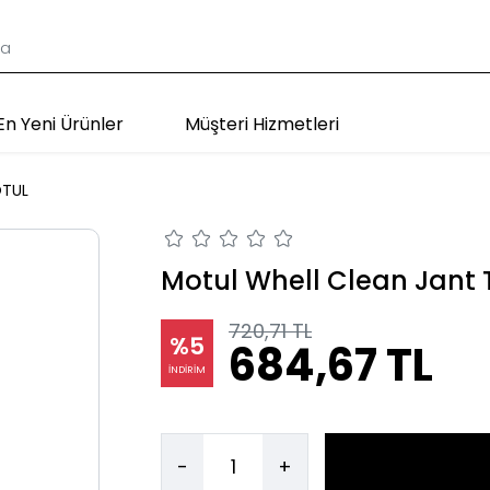
En Yeni Ürünler
Müşteri Hizmetleri
TUL
Motul Whell Clean Jant T
720,71 TL
%5
684,67 TL
İNDİRİM
-
+