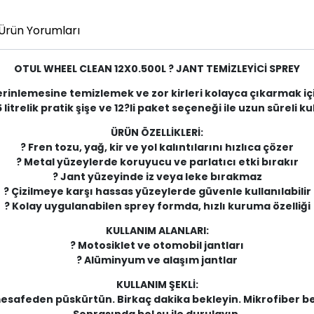
Ürün Yorumları
OTUL WHEEL CLEAN 12X0.500L ? JANT TEMİZLEYİCİ SPREY
inlemesine temizlemek ve zor kirleri kolayca çıkarmak için öz
litrelik pratik şişe ve 12?li paket seçeneği ile uzun süreli k
ÜRÜN ÖZELLİKLERİ:
? Fren tozu, yağ, kir ve yol kalıntılarını hızlıca çözer
? Metal yüzeylerde koruyucu ve parlatıcı etki bırakır
? Jant yüzeyinde iz veya leke bırakmaz
? Çizilmeye karşı hassas yüzeylerde güvenle kullanılabilir
? Kolay uygulanabilen sprey formda, hızlı kuruma özelliği
KULLANIM ALANLARI:
? Motosiklet ve otomobil jantları
? Alüminyum ve alaşım jantlar
KULLANIM ŞEKLİ:
mesafeden püskürtün. Birkaç dakika bekleyin. Mikrofiber bez
Sonrasında bol su ile durulayın.