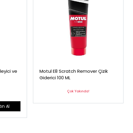
eyici ve
Motul E8 Scratch Remover Çizik
Giderici 100 ML
Çok Yakında!
ın Al