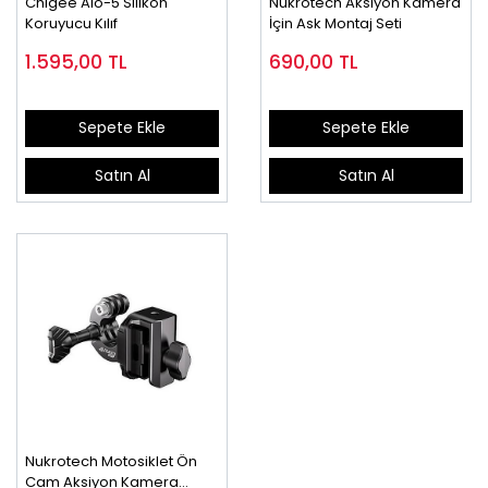
Chıgee Aıo-5 Silikon
Nukrotech Aksiyon Kamera
Koruyucu Kılıf
İçin Ask Montaj Seti
1.595,00
TL
690,00
TL
Sepete Ekle
Sepete Ekle
Satın Al
Satın Al
Nukrotech Motosiklet Ön
Cam Aksiyon Kamera