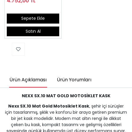
4.752,00
TL
Sepete Ekle
Satın Al
Ürün Açıklaması
Ürün Yorumları
NEXX SX.10 MAT GOLD MOTOSİKLET KASK
Nexx SX.10 Mat Gold Motosiklet Kask
, şehir içi sürüşler
için tasarlanmış, şıklık ve konforu bir araya getiren premium
bir jet kask modelidir. Modern mat altın rengi ile dikkat
çeken bu kask, kompakt tasarımı ve gelişmiş özellikleri
sayesinde günlük kullanımda üst düzey performans sunar.