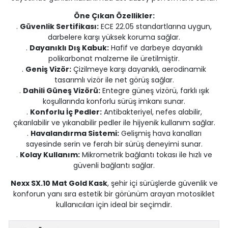
Öne Çıkan Özellikler:
.
Güvenlik Sertifikası:
ECE 22.05 standartlarına uygun,
darbelere karşı yüksek koruma sağlar.
.
Dayanıklı Dış Kabuk:
Hafif ve darbeye dayanıklı
polikarbonat malzeme ile üretilmiştir.
.
Geniş Vizör:
Çizilmeye karşı dayanıklı, aerodinamik
tasarımlı vizör ile net görüş sağlar.
.
Dahili Güneş Vizörü:
Entegre güneş vizörü, farklı ışık
koşullarında konforlu sürüş imkanı sunar.
.
Konforlu İç Pedler:
Antibakteriyel, nefes alabilir,
çıkarılabilir ve yıkanabilir pedler ile hijyenik kullanım sağlar.
.
Havalandırma Sistemi:
Gelişmiş hava kanalları
sayesinde serin ve ferah bir sürüş deneyimi sunar.
.
Kolay Kullanım:
Mikrometrik bağlantı tokası ile hızlı ve
güvenli bağlantı sağlar.
Nexx SX.10 Mat Gold Kask
, şehir içi sürüşlerde güvenlik ve
konforun yanı sıra estetik bir görünüm arayan motosiklet
kullanıcıları için ideal bir seçimdir.