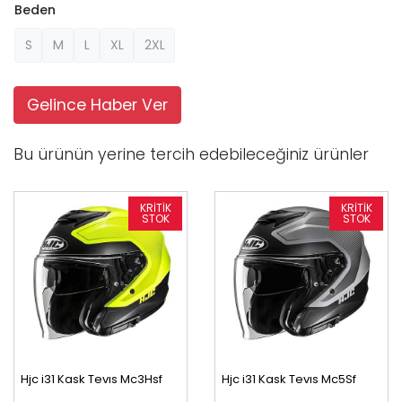
Beden
S
M
L
XL
2XL
Gelince Haber Ver
Bu ürünün yerine tercih edebileceğiniz ürünler
Hjc i31 Kask Tevıs Mc3Hsf
Hjc i31 Kask Tevıs Mc5Sf