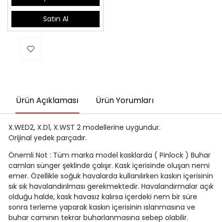
Satın Al
Ürün Açıklaması
Ürün Yorumları
X.WED2, X.D1, X.WST 2 modellerine uygundur.
Orijinal yedek parçadır.
Önemli Not : Tüm marka model kasklarda ( Pinlock ) Buhar
camları sünger şeklinde çalışır. Kask içerisinde oluşan nemi
emer. Özellikle soğuk havalarda kullanılırken kaskın içerisinin
sık sık havalandırılması gerekmektedir. Havalandırmalar açık
olduğu halde, kask havasız kalırsa içerdeki nem bir süre
sonra terleme yaparak kaskın içerisinin ıslanmasına ve
buhar camının tekrar buharlanmasına sebep olabilir.