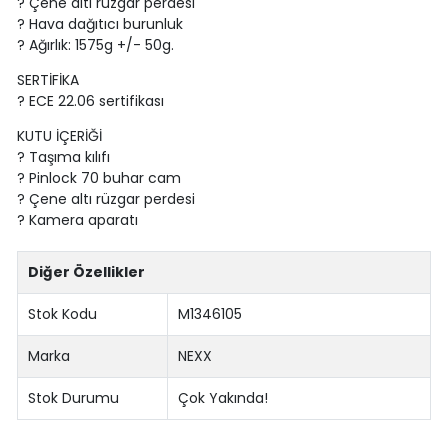
? Çene altı rüzgar perdesi
? Hava dağıtıcı burunluk
? Ağırlık: 1575g +/- 50g.
SERTİFİKA
? ECE 22.06 sertifikası
KUTU İÇERİĞİ
? Taşıma kılıfı
? Pinlock 70 buhar cam
? Çene altı rüzgar perdesi
? Kamera aparatı
Diğer Özellikler
Stok Kodu
M1346105
Marka
NEXX
Stok Durumu
Çok Yakında!