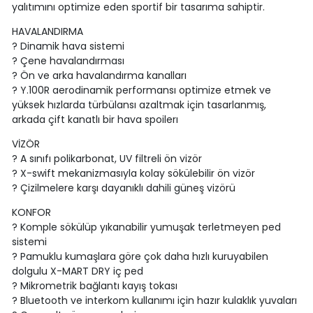
yalıtımını optimize eden sportif bir tasarıma sahiptir.
HAVALANDIRMA
? Dinamik hava sistemi
? Çene havalandırması
? Ön ve arka havalandırma kanalları
? Y.100R aerodinamik performansı optimize etmek ve
yüksek hızlarda türbülansı azaltmak için tasarlanmış,
arkada çift kanatlı bir hava spoilerı
VİZÖR
? A sınıfı polikarbonat, UV filtreli ön vizör
? X-swift mekanizmasıyla kolay sökülebilir ön vizör
? Çizilmelere karşı dayanıklı dahili güneş vizörü
KONFOR
? Komple sökülüp yıkanabilir yumuşak terletmeyen ped
sistemi
? Pamuklu kumaşlara göre çok daha hızlı kuruyabilen
dolgulu X-MART DRY iç ped
? Mikrometrik bağlantı kayış tokası
? Bluetooth ve interkom kullanımı için hazır kulaklık yuvaları