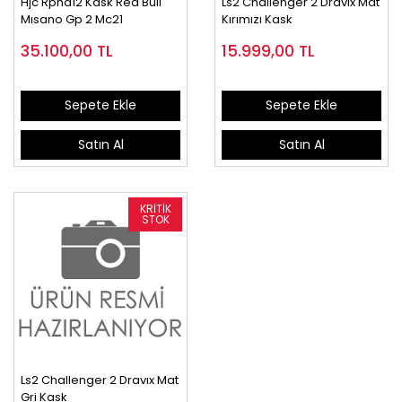
Hjc Rpha12 Kask Red Bull
Ls2 Challenger 2 Dravıx Mat
Mısano Gp 2 Mc21
Kırımızı Kask
35.100,00
TL
15.999,00
TL
Sepete Ekle
Sepete Ekle
Satın Al
Satın Al
Ls2 Challenger 2 Dravıx Mat
Gri Kask