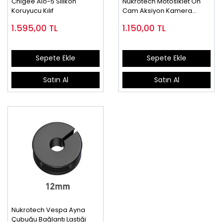
Chıgee Aıo-5 Silikon
Nukrotech Motosiklet Ön
Koruyucu Kılıf
Cam Aksiyon Kamera
Montaj Seti
1.595,00
TL
1.150,00
TL
Sepete Ekle
Sepete Ekle
Satın Al
Satın Al
Nukrotech Vespa Ayna
Çubuğu Bağlantı Lastiği