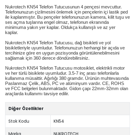
Nukrotech KN54 Telefon Tutucusunun 4 pençesi mevcuttur.
Telefonunuzun çizilmesini önlemek için pençelerin içi lastik ped
ile kaplanmıştır. Bu pençeler telefonunuzun kamera, kilit tuşu ve
ses açma tuşlarına engel olmaz, telefonun ekranında
minimuma yakın yer kaplar. Oldukça kullanışlı ve az yer
kaplar.
Nukrotech KN54 Telefon Tutucusu, dağ bisikleti ve yol
bisikletleriyle uyumludur. Telefonunuzun herhangi bir açıda ve
tercihinize göre en uygun pozisyonda görüntülenebilmesini
sağlamak için 360 derece döndürebilirsiniz.
Nukrotech KN54 Telefon Tutucusu motosiklet, elektrikli motor
ve her türlü bisiklete uyumludur. 3.5-7 inç arası telefonlarla
kullanıma müsaittir. Ağırlığı 380 gramdır. Ürünün muhtevasında
Paslanmaz Çelik, ABS, PC ve alüminyum vardır. CE, ROHS
ve FCC belgeleri bulunmaktadır. Gidon çapı 22mm-32mm olan
araçlarda kullanımı tavsiye edilir.
Diğer Özellikler
Stok Kodu
KN54
Marka
NUKROTECH