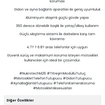
koruması
Gidon ve ayna bağlantı aparatları ile geniş uyumluluk
Alüminyum alaşımlı güçlü gövde yapısı
360 derece dönebilir başlık ile yatay/dikey kullanım
Güçlü sıkıştırma sistemi ile darbelere karşı tam
kavrama
4.7? ? 6.8? arası telefonlar için uygun
Güvenli sürüş ve maksimum koruma isteyen motosiklet
kullanıcıları için ideal bir çözümdür.
#NukrotechM26 #TitreşimModüllüTutuç
#MotosikletTelefonTutupucu #GidonTutupucu
#AynaBağlantılıTutupucu #TelefonKameraKoruma
#MotosikletAksesuarları
Diğer Özellikler