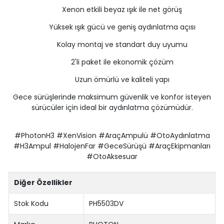
Xenon etkili beyaz ışık ile net görüş
Yüksek ışık gücü ve geniş aydınlatma açısı
Kolay montaj ve standart duy uyumu
2'li paket ile ekonomik çözüm
Uzun ömürlü ve kaliteli yapı
Gece sürüşlerinde maksimum güvenlik ve konfor isteyen
sürücüler için ideal bir aydınlatma çözümüdür.
#PhotonH3 #XenVision #AraçAmpulü #OtoAydınlatma
#H3Ampul #HalojenFar #GeceSürüşü #AraçEkipmanları
#OtoAksesuar
Diğer Özellikler
Stok Kodu
PH5503DV