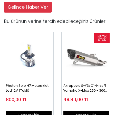
Gelince Haber Ver
Bu ürünün yerine tercih edebileceğiniz ürünler
Photon Solo H7 Motosiklet
Akrapovıc S-Y3sO1-Hrss/1
Led 12V (Tekli)
Yamaha X-Max 250 - 300
(17-24) Slıp-On Lıne (Ss)
800,00
TL
49.811,00
TL
Egzoz