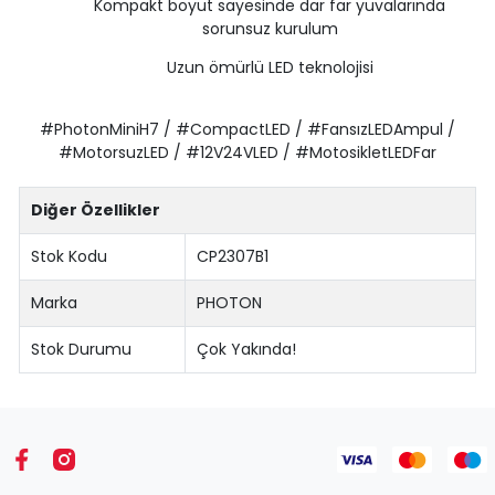
Kompakt boyut sayesinde dar far yuvalarında
sorunsuz kurulum
Uzun ömürlü LED teknolojisi
#PhotonMiniH7 / #CompactLED / #FansızLEDAmpul /
#MotorsuzLED / #12V24VLED / #MotosikletLEDFar
Diğer Özellikler
Stok Kodu
CP2307B1
Marka
PHOTON
Stok Durumu
Çok Yakında!