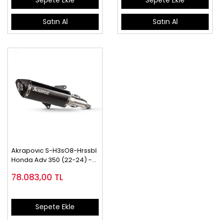
Sepete Ekle
Sepete Ekle
Satın Al
Satın Al
Akrapovıc S-H3sO8-Hrssbl
Honda Adv 350 (22-24) -
Forza 250 (21-24) Slıp-On
78.083,00
TL
Lıne (Ss) Egzoz
Sepete Ekle