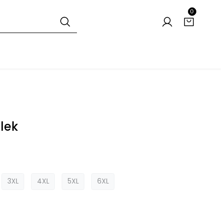
0
lek
3XL
4XL
5XL
6XL