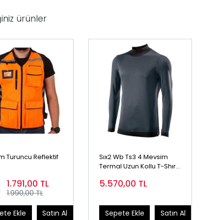
iniz ürünler
 Turuncu Reflektif
Sıx2 Wb Ts3 4 Mevsim
Termal Uzun Kollu T-Shırt
Siyah
1.791,00
TL
5.570,00
TL
1.990,00 TL
ete Ekle
Satın Al
Sepete Ekle
Satın Al