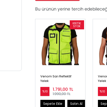
Bu ürünün yerine tercih edebileceğ
Venom Sarı Reflektif
Venom
Yelek
Yelek
1.791,00
TL
%10
%10
1.990,00 TL
Sepete Ekle
Satın Al
Sep