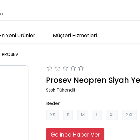
En Yeni Ürünler
Müşteri Hizmetleri
PROSEV
Prosev Neopren Siyah Ye
Stok Tükendi!
Beden
XS
S
M
L
XL
2XL
Gelince Haber Ver