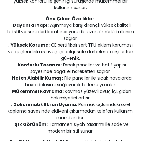
yüksek konforu ile şehir içi sürüşlerde mükemmel bir
kullanım sunar.
Öne Çıkan Özellikler:
.
Dayanıklı Yapı:
Aşınmaya karşı dirençli yüksek kaliteli
tekstil ve suni deri kombinasyonu ile uzun ömürlü kullanım
sağlar.
.
Yüksek Koruma:
CE sertifikalı sert TPU eklem koruması
ve güçlendirilmiş avuç içi bölgesi ile darbelere karşı üstün
güvenlik.
.
Konforlu Tasarım:
Esnek paneller ve hafif yapısı
sayesinde doğal el hareketleri sağlar.
.
Nefes Alabilir Kumaş:
File paneller ile sıcak havalarda
hava dolaşımı sağlayarak terlemeyi önler.
.
Mükemmel Kavrama:
Kaymaz yüzeyli avuç içi, gidon
hakimiyetini artırır.
.
Dokunmatik Ekran Uyumu:
Parmak uçlarındaki özel
kaplama sayesinde eldiveni çıkarmadan telefon kullanımı
mümkündür.
.
Şık Görünüm:
Tamamen siyah tasarımı ile sade ve
modern bir stil sunar.