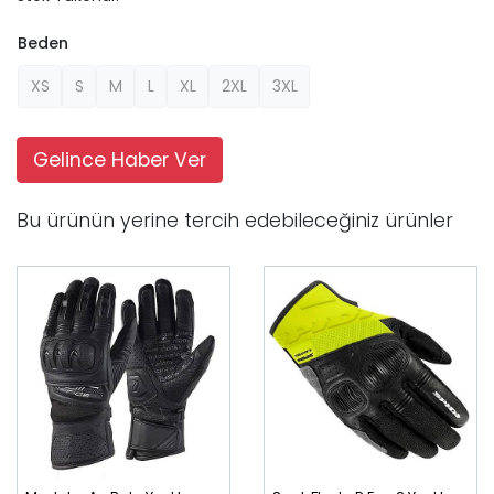
Beden
XS
S
M
L
XL
2XL
3XL
Gelince Haber Ver
Bu ürünün yerine tercih edebileceğiniz ürünler