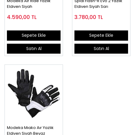
Modeka Aır Rıde Yazlık
Spıdı Flash-R Evo 2 Yazlık
Eldıven Siyah
Eldiven Siyah Sarı
4.590,00
TL
3.780,00
TL
Sepete Ekle
Sepete Ekle
Satın Al
Satın Al
Modeka Mıako Aır Yazlık
Eldiven Siyah Beyaz