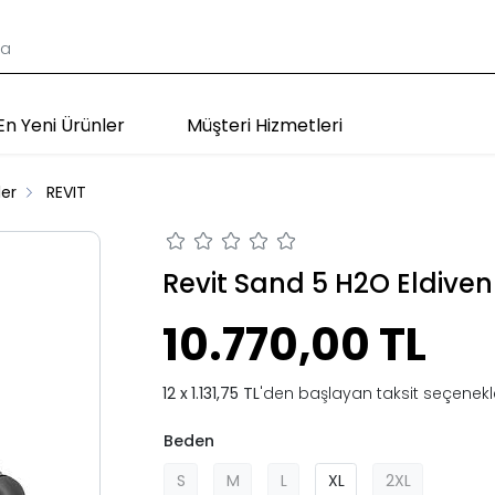
En Yeni Ürünler
Müşteri Hizmetleri
ler
REVIT
Revit Sand 5 H2O Eldiven
10.770,00 TL
1.131,75 TL
'den başlayan taksit seçenekle
Beden
S
M
L
XL
2XL