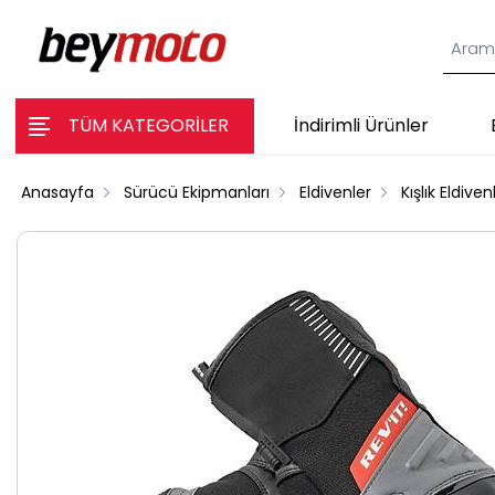
TÜM KATEGORİLER
İndirimli Ürünler
Anasayfa
Sürücü Ekipmanları
Eldivenler
Kışlık Eldiven