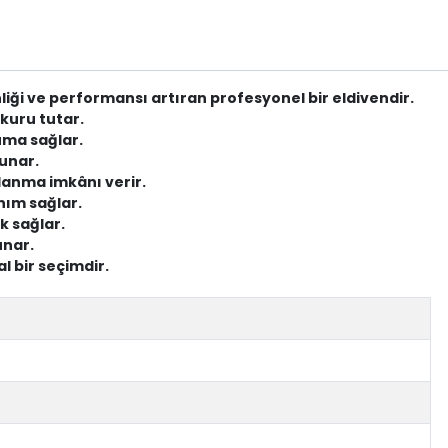
ği ve performansı artıran profesyonel bir eldivendir.
kuru tutar.
uma sağlar.
unar.
lanma imkânı verir.
anım sağlar.
k sağlar.
unar.
al bir seçimdir.