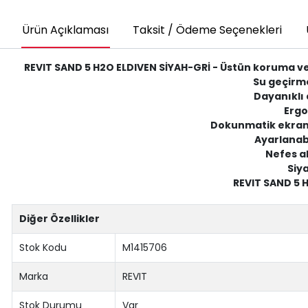
Ürün Açıklaması
Taksit / Ödeme Seçenekleri
REVIT SAND 5 H2O ELDIVEN SİYAH-GRİ - Üstün koruma ve
Su geçirme
Dayanıklı 
Ergo
Dokunmatik ekran u
Ayarlanabil
Nefes al
Siya
REVIT SAND 5 H2
Diğer Özellikler
Stok Kodu
M1415706
Marka
REVIT
Stok Durumu
Var