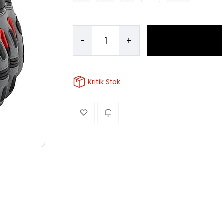
-
+
Kritik Stok