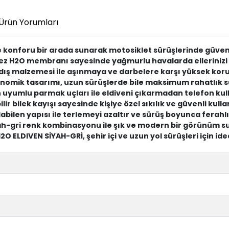
Ürün Yorumları
 konforu bir arada sunarak motosiklet sürüşlerinde güvenli
z H2O membranı sayesinde yağmurlu havalarda ellerinizi 
dış malzemesi ile aşınmaya ve darbelere karşı yüksek kor
nomik tasarımı, uzun sürüşlerde bile maksimum rahatlık s
yumlu parmak uçları ile eldiveni çıkarmadan telefon kul
ir bilek kayışı sayesinde kişiye özel sıkılık ve güvenli kull
abilen yapısı ile terlemeyi azaltır ve sürüş boyunca ferahlı
h-gri renk kombinasyonu ile şık ve modern bir görünüm s
O ELDIVEN SİYAH-GRİ, şehir içi ve uzun yol sürüşleri için ide