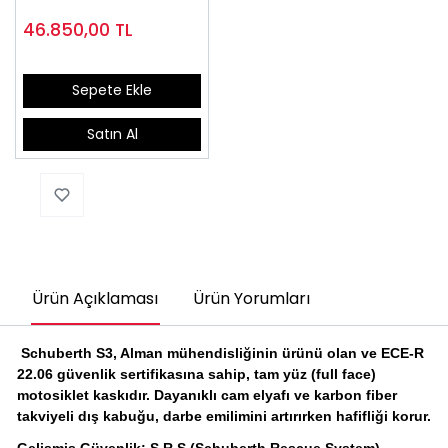
46.850,00
TL
Sepete Ekle
Satın Al
Ürün Açıklaması
Ürün Yorumları
Schuberth S3, Alman mühendisliğinin ürünü olan ve ECE-R
22.06 güvenlik sertifikasına sahip, tam yüz (full face)
motosiklet kaskıdır. Dayanıklı cam elyafı ve karbon fiber
takviyeli dış kabuğu, darbe emilimini artırırken hafifliği korur.
Gelişmiş Güvenlik: S.R.S (Schuberth Rescue System)