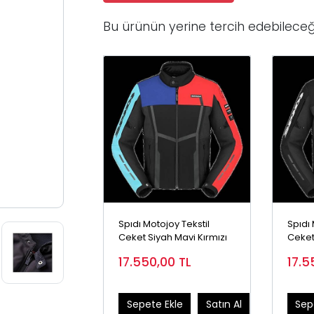
Bu ürünün yerine tercih edebileceğ
Spıdı Motojoy Tekstil
Spıdı 
Ceket Siyah Mavi Kırmızı
Ceket
17.550,00
TL
17.5
Sepete Ekle
Satın Al
Sep