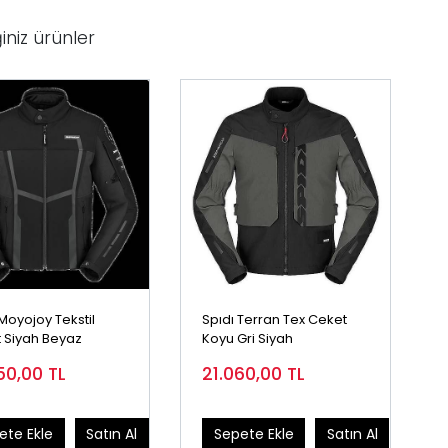
iniz ürünler
Moyojoy Tekstil
Spıdı Terran Tex Ceket
 Siyah Beyaz
Koyu Gri Siyah
50,00
TL
21.060,00
TL
ete Ekle
Satın Al
Sepete Ekle
Satın Al