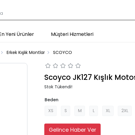
En Yeni Ürünler
Müşteri Hizmetleri
Erkek Kışlık Montlar
SCOYCO
Scoyco JK127 Kışlık Moto
Stok Tükendi!
Beden
XS
S
M
L
XL
2XL
Gelince Haber Ver