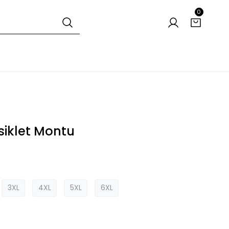
0
siklet Montu
3XL
4XL
5XL
6XL