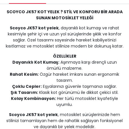
SCOYCO JK57 KOT YELEK ? STİL VE KONFORU BİR ARADA
SUNAN MOTOSİKLET YELEĞİ
Scoyco JK57 kot yelek
, dayanıklı kot kumaşı ve rahat
kesimiyle şehir içi ve uzun yol sürüşlerinde şıklık ve konfor
sağlar. Özel tasarımı sayesinde hareket kabiliyetinizi
kısıtlamaz ve motosiklet stilinize modern bir dokunuş katar.
ÖZELLİKLER
Dayanıklı Kot Kumaş:
Aşınmaya karşı dirençli uzun
ömürlü malzeme.
Rahat Kesim:
Özgür hareket imkanı sunan ergonomik
tasarım.
Çoklu Cepler:
Eşyalarınızı güvenle taşımanızı sağlar.
Şık Tasarım:
Klasik kot görünümü ile dikkat çekici stil.
Kolay Kombinasyon:
Her türlü motosiklet kıyafetiyle
uyumlu.
Scoyco JK57 kot yelek
, motosiklet sürüşlerinizde hem
stilinizi tamamlayan hem de rahatlık sağlayan fonksiyonel
ve dayanıklı bir yelek modelidir.