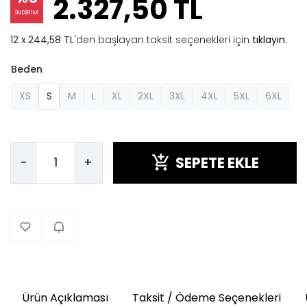
2.327,50 TL
İNDİRİM
244,58 TL
'den başlayan taksit seçenekleri için
tıklayın.
Beden
XS
S
M
L
XL
2XL
3XL
4XL
5XL
6XL
SEPETE EKLE
-
+
Ürün Açıklaması
Taksit / Ödeme Seçenekleri