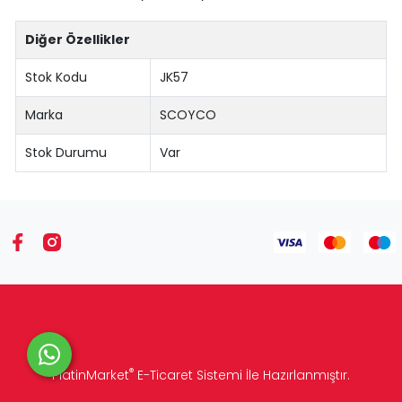
Diğer Özellikler
Stok Kodu
JK57
Marka
SCOYCO
Stok Durumu
Var
®
PlatinMarket
E-Ticaret Sistemi
İle Hazırlanmıştır.