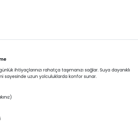
ı
eme
ünlük ihtiyaçlarınızı rahatça taşımanızı sağlar. Suya dayanıklı
temi sayesinde uzun yolculuklarda konfor sunar.
kınız)
i