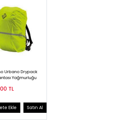
o Urbano Drypack
Çantası Yağmurluğu
,00
TL
ete Ekle
Satın Al