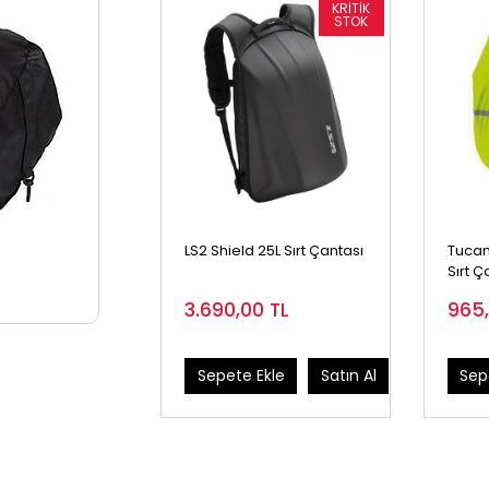
LS2 Shield 25L Sırt Çantası
Tucan
Sırt 
3.690,00
TL
965
Sepete Ekle
Satın Al
Sep