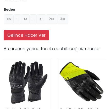
Beden
XS
S
M
L
XL
2XL
3XL
Gelince Haber Ver
Bu ürünün yerine tercih edebileceğiniz ürünler