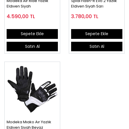
Modeka Aır Rıde Yazlık
Spıdı Flash-R Evo 2 Yazlık
Eldıven Siyah
Eldiven Siyah Sarı
4.590,00
TL
3.780,00
TL
Sepete Ekle
Sepete Ekle
Satın Al
Satın Al
Modeka Mıako Aır Yazlık
Eldiven Siyah Beyaz