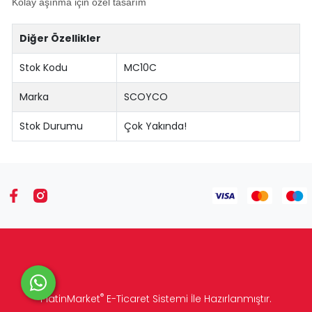
Kolay aşınma için özel tasarım
Diğer Özellikler
Stok Kodu
MC10C
Marka
SCOYCO
Stok Durumu
Çok Yakında!
®
PlatinMarket
E-Ticaret Sistemi
İle Hazırlanmıştır.